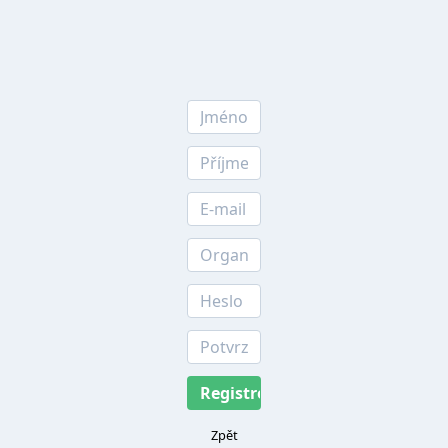
Jméno
Příjmení
E-mail
Organizace
Heslo
Potvrzení hesla
Zpět